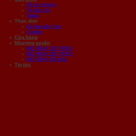
Hồ sơ công ty
Tin báo chí
Video
Thực đơn
Gà Nguyên Con
Combo
Cửa hàng
Nhượng quyền
MÔ HÌNH 150 TRIỆU
MÔ HÌNH 285 TRIỆU
MÔ HÌNH 400 triệu
Tin tức