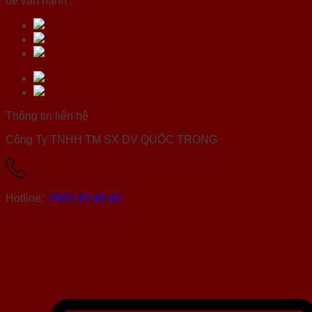
dễ vận hành .
Thông tin liên hệ
Công Ty TNHH TM SX DV QUỐC TRỌNG
Hotline:
0963 43 49 49