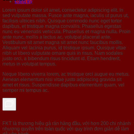
Đăng ký
Lorem ipsum dolor sit amet, consectetur adipiscing elit. In
sed vulputate massa. Fusce ante magna, iaculis ut purus ut,
facilisis ultrices nibh. Quisque commodo nunc eget tortor
dapibus, et tristique magna convallis. Phasellus egestas
nunc eu venenatis vehicula. Phasellus et magna nulla. Proin
ante nunc, mollis a lectus ac, volutpat placerat ante.
Vestibulum sit amet magna sit amet nunc faucibus mollis.
Aliquam vel lacinia purus, id tristique ipsum. Quisque vitae
nibh ut libero vulputate ornare quis in risus. Nam sodales
justo orci, a bibendum risus tincidunt id. Etiam hendrerit,
metus in volutpat tempus.
Neque libero viverra lorem, ac tristique orci augue eu metus.
Aenean elementum nisi vitae justo adipiscing gravida sit
amet et risus. Suspendisse dapibus elementum quam, vel
semper mi tempus ac.
FKT là thương hiệu gà rán hàng đầu, với hơn 200 chi nhánh
nhượng quyền trên toàn quốc với quy trình đơn giản dễ làm