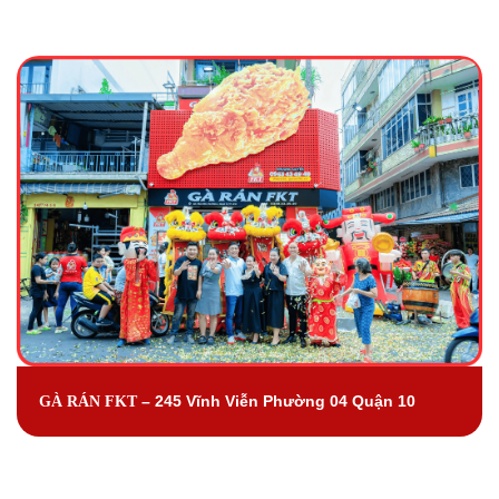
– 245 Vĩnh Viễn Phường 04 Quận 10
GÀ RÁN
FKT