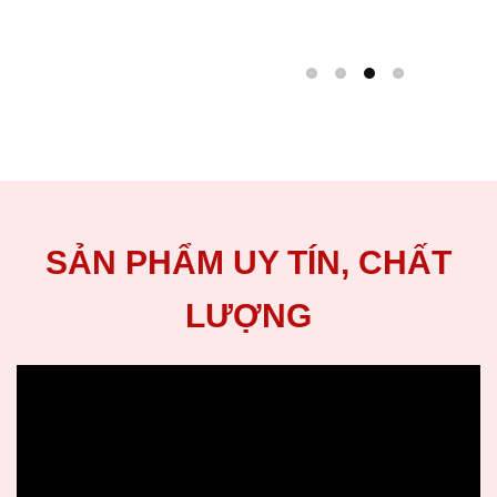
SẢN PHẨM UY TÍN, CHẤT
LƯỢNG